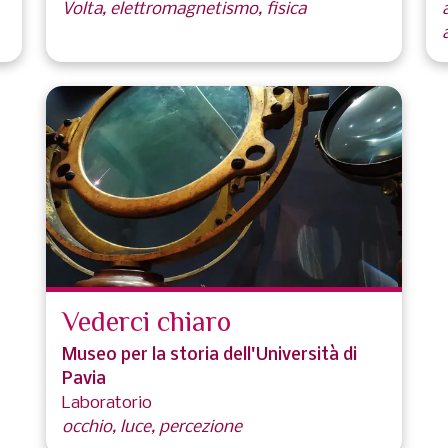
Volta, elettromagnetismo, fisica
Vederci chiaro
Museo per la storia dell'Università di
Pavia
Laboratorio
occhio, luce, percezione