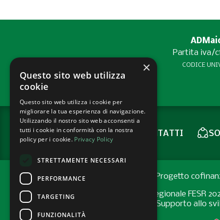
ADMaior
Partita iva/
×
CODICE UNIV
Questo sito web utilizza
cookie
Questo sito web utilizza i cookie per
migliorare la tua esperienza di navigazione.
Utilizzando il nostro sito web acconsenti a
tutti i cookie in conformità con la nostra
CONTATTI
SO
NEWSLETTER
policy per i cookie.
Privacy Policy
STRETTAMENTE NECESSARI
Progetto cofinan
PERFORMANCE
Programma Regionale FESR 2021-2
TARGETING
Bando “Supporto allo svil
FUNZIONALITÀ