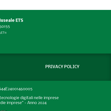
Museale ETS
450155
ET11
PRIVACY POLICY
: G44E24001460005
ecnologie digitali nelle imprese
medie imprese” - Anno 2024