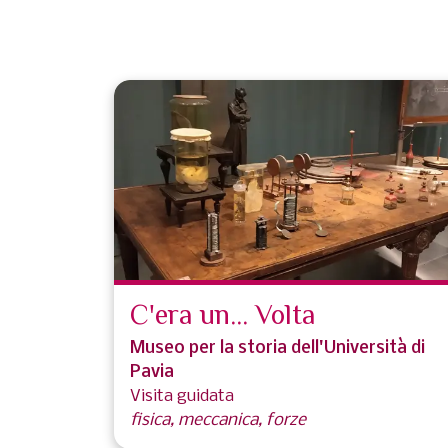
C'era un... Volta
Museo per la storia dell'Università di
Pavia
Visita guidata
fisica, meccanica, forze