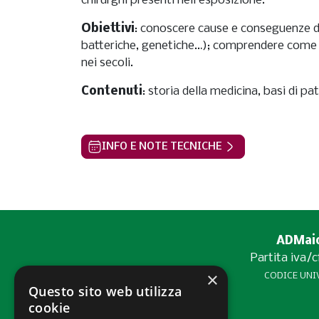
chirurghi presenti nell’esposizione.
Obiettivi
: conoscere cause e conseguenze del
batteriche, genetiche…); comprendere come s
nei secoli.
Contenuti
: storia della medicina, basi di pa
INFO E NOTE TECNICHE
ADMaior
Partita iva/
×
CODICE UNIV
Questo sito web utilizza
cookie