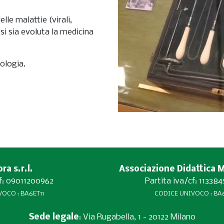
le malattie (virali,
i sia evoluta la medicina
tologia.
a s.r.l.
Associazione Didattica 
cf: 09011200962
Partita iva/cf: 11338
OCO : BA6ET11
CODICE UNIVOCO : BA6
Sede legale
: Via Rugabella, 1 - 20122 Milano