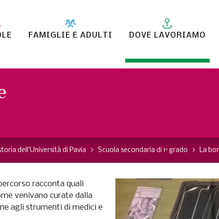
OLE
FAMIGLIE E ADULTI
DOVE LAVORIAMO
e
toria dell'Università di Pavia
Scuola secondaria di 1° grado
La bor
l percorso racconta quali
come venivano curate dalla
ne agli strumenti di medici e