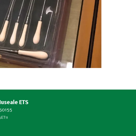
Museale ETS
450155
ET11