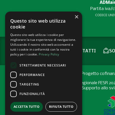
ADMaior
Partita iva/
×
CODICE UNIV
Questo sito web utilizza
cookie
Questo sito web utilizza i cookie per
migliorare la tua esperienza di navigazione.
Utilizzando il nostro sito web acconsenti a
tutti i cookie in conformità con la nostra
CONTATTI
SO
NEWSLETTER
policy per i cookie.
Privacy Policy
STRETTAMENTE NECESSARI
Progetto cofinan
PERFORMANCE
Programma Regionale FESR 2021-2
TARGETING
Bando “Supporto allo svil
FUNZIONALITÀ
ACCETTA TUTTO
RIFIUTA TUTTO