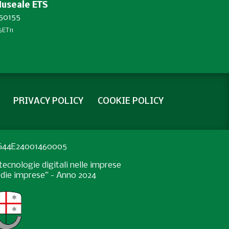
Museale ETS
450155
ET11
PRIVACY POLICY
COOKIE POLICY
: G44E24001460005
ecnologie digitali nelle imprese
medie imprese” - Anno 2024