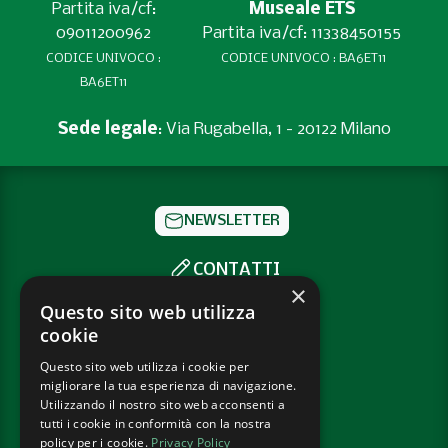
Partita iva/cf:
Museale ETS
09011200962
Partita iva/cf: 11338450155
CODICE UNIVOCO :
CODICE UNIVOCO : BA6ET11
BA6ET11
Sede legale
: Via Rugabella, 1 - 20122 Milano
NEWSLETTER
CONTATTI
×
SOCIAL
Questo sito web utilizza
cookie
Questo sito web utilizza i cookie per
PRIVACY POLICY
migliorare la tua esperienza di navigazione.
COOKIE POLICY
Utilizzando il nostro sito web acconsenti a
tutti i cookie in conformità con la nostra
policy per i cookie.
Privacy Policy