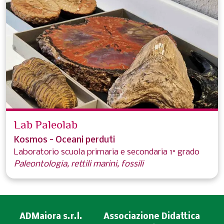
Lab Paleolab
Kosmos - Oceani perduti
Laboratorio scuola primaria e secondaria 1° grado
Paleontologia, rettili marini, fossili
ADMaiora s.r.l.
Associazione Didattica