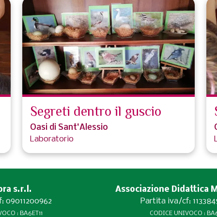
Segreti dentro il guscio
Oasi di Sant'Alessio
Laboratorio
a s.r.l.
Associazione Didattica 
cf: 09011200962
Partita iva/cf: 11338
OCO : BA6ET11
CODICE UNIVOCO : BA6