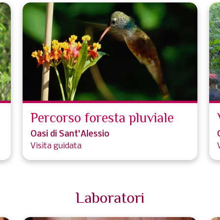
Percorso foresta pluviale
Oasi di Sant'Alessio
Visita guidata
Laboratori