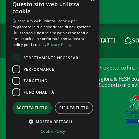
Questo sito web utilizza
cookie
Questo sito web utilizza i cookie per
migliorare la tua esperienza di navigazione.
Utilizzando il nostro sito web acconsenti a
tutti i cookie in conformità con la nostra
CONTATTI
SO
NEWSLETTER
policy per i cookie.
Privacy Policy
STRETTAMENTE NECESSARI
Progetto cofinan
PERFORMANCE
Programma Regionale FESR 2021-2
TARGETING
Bando “Supporto allo svil
FUNZIONALITÀ
ACCETTA TUTTO
RIFIUTA TUTTO
MOSTRA DETTAGLI
Cookie Policy