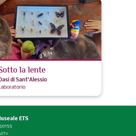
Sotto la lente
Oasi di Sant'Alessio
Laboratorio
Museale ETS
450155
ET11