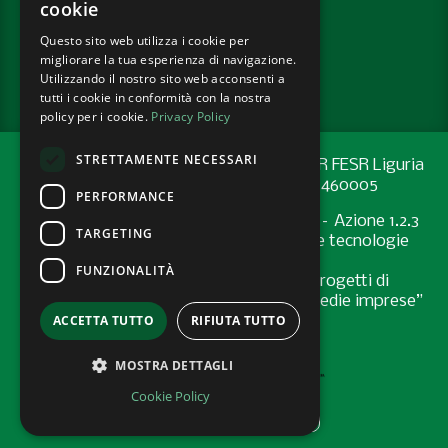
cookie
Questo sito web utilizza i cookie per
PRIVACY POLICY
migliorare la tua esperienza di navigazione.
COOKIE POLICY
Utilizzando il nostro sito web acconsenti a
tutti i cookie in conformità con la nostra
policy per i cookie.
Privacy Policy
STRETTAMENTE NECESSARI
Progetto cofinanziato con risorse del PR FESR Liguria
2021-2027 codice CUP: G44E24001460005
PERFORMANCE
Programma Regionale FESR 2021-2027 – Azione 1.2.3
TARGETING
"Sostenere l’introduzione di pratiche e tecnologie
digitali nelle imprese
FUNZIONALITÀ
Bando “Supporto allo sviluppo di progetti di
digitalizzazione nelle micro, piccole e medie imprese”
ACCETTA TUTTO
RIFIUTA TUTTO
- Anno 2024
MOSTRA DETTAGLI
Cookie Policy
AREA RISERVATA