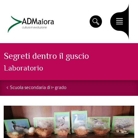
Segreti dentro il guscio
Laboratorio
Scuola secondaria di 1° grado