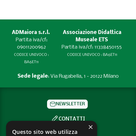
ADMaiora s.r.l.
Associazione Didattica
Partita iva/cf:
Museale ETS
09011200962
Partita iva/cf: 11338450155
CODICE UNIVOCO :
CODICE UNIVOCO : BA6ET11
BA6ET11
Sede legale
: Via Rugabella, 1 - 20122 Milano
NEWSLETTER
CONTATTI
×
SOCIAL
Questo sito web utilizza