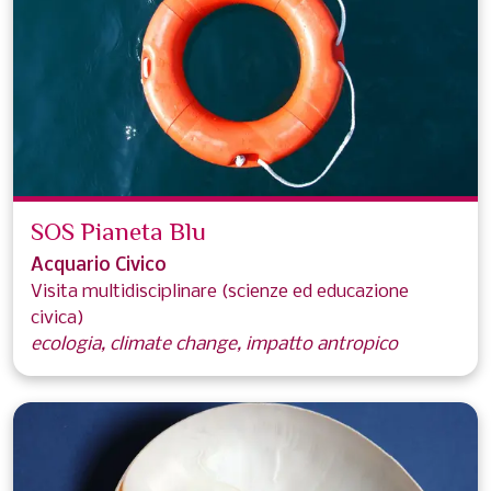
SOS Pianeta Blu
Acquario Civico
Visita multidisciplinare (scienze ed educazione
civica)
ecologia, climate change, impatto antropico