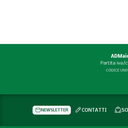
ADMaior
Partita iva/
CODICE UNIV
CONTATTI
SO
NEWSLETTER