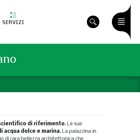
SERVIZI
lano
scientifico di riferimento
. Le sue
di acqua dolce e marina
. La palazzina in
pio di rara bellezza architettonica che