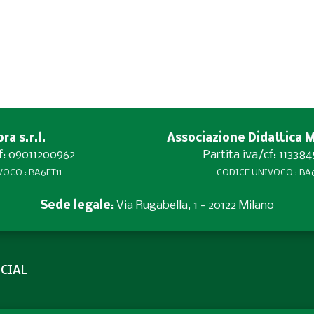
a s.r.l.
Associazione Didattica 
cf: 09011200962
Partita iva/cf: 11338
OCO : BA6ET11
CODICE UNIVOCO : BA6
Sede legale
: Via Rugabella, 1 - 20122 Milano
CIAL