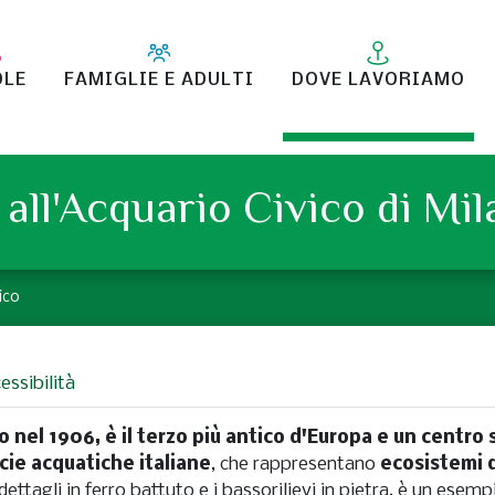
OLE
FAMIGLIE E ADULTI
DOVE LAVORIAMO
all'Acquario Civico di Mi
ico
essibilità
 nel 1906, è il terzo più antico d'Europa e un centro 
ecie acquatiche italiane
, che rappresentano
ecosistemi 
i dettagli in ferro battuto e i bassorilievi in pietra, è un esem