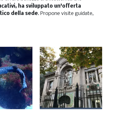
cativi, ha sviluppato un'offerta
stico della sede
. Propone visite guidate,