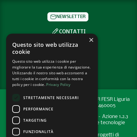
NEWSLETTER
CONTATTI
×
SOCIAL
Questo sito web utilizza
cookie
Questo sito web utilizza i cookie per
PRIVACY POLICY
migliorare la tua esperienza di navigazione.
COOKIE POLICY
Utilizzando il nostro sito web acconsenti a
tutti i cookie in conformità con la nostra
policy per i cookie.
Privacy Policy
STRETTAMENTE NECESSARI
Progetto cofinanziato con risorse del PR FESR Liguria
2021-2027 codice CUP: G44E24001460005
PERFORMANCE
Programma Regionale FESR 2021-2027 – Azione 1.2.3
TARGETING
"Sostenere l’introduzione di pratiche e tecnologie
digitali nelle imprese
FUNZIONALITÀ
Bando “Supporto allo sviluppo di progetti di