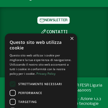
NEWSLETTER
CONTATTI
×
SOCIAL
Questo sito web utilizza
cookie
Questo sito web utilizza i cookie per
PRIVACY POLICY
migliorare la tua esperienza di navigazione.
COOKIE POLICY
Utilizzando il nostro sito web acconsenti a
tutti i cookie in conformità con la nostra
policy per i cookie.
Privacy Policy
STRETTAMENTE NECESSARI
Progetto cofinanziato con risorse del PR FESR Liguria
2021-2027 codice CUP: G44E24001460005
PERFORMANCE
Programma Regionale FESR 2021-2027 – Azione 1.2.3
TARGETING
"Sostenere l’introduzione di pratiche e tecnologie