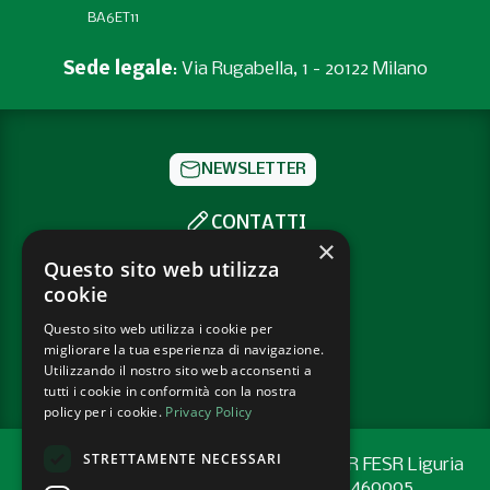
BA6ET11
Sede legale
: Via Rugabella, 1 - 20122 Milano
NEWSLETTER
CONTATTI
×
SOCIAL
Questo sito web utilizza
cookie
Questo sito web utilizza i cookie per
PRIVACY POLICY
migliorare la tua esperienza di navigazione.
COOKIE POLICY
Utilizzando il nostro sito web acconsenti a
tutti i cookie in conformità con la nostra
policy per i cookie.
Privacy Policy
STRETTAMENTE NECESSARI
Progetto cofinanziato con risorse del PR FESR Liguria
2021-2027 codice CUP: G44E24001460005