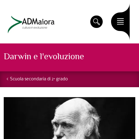
Darwin e l'evoluzione
Scuola secondaria di 2° grado