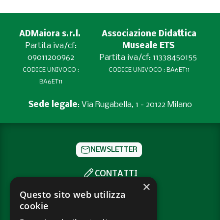
ADMaiora s.r.l.
Associazione Didattica
Partita iva/cf:
Museale ETS
09011200962
Partita iva/cf: 11338450155
CODICE UNIVOCO :
CODICE UNIVOCO : BA6ET11
BA6ET11
Sede legale
: Via Rugabella, 1 - 20122 Milano
NEWSLETTER
CONTATTI
×
SOCIAL
Questo sito web utilizza
cookie