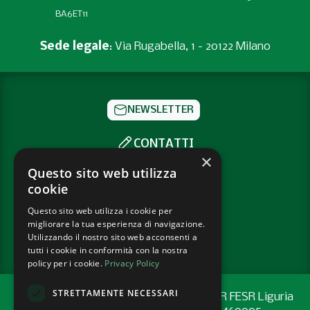
BA6ET11
Sede legale
: Via Rugabella, 1 - 20122 Milano
NEWSLETTER
CONTATTI
×
SOCIAL
Questo sito web utilizza
cookie
Questo sito web utilizza i cookie per
PRIVACY POLICY
migliorare la tua esperienza di navigazione.
COOKIE POLICY
Utilizzando il nostro sito web acconsenti a
tutti i cookie in conformità con la nostra
policy per i cookie.
Privacy Policy
STRETTAMENTE NECESSARI
Progetto cofinanziato con risorse del PR FESR Liguria