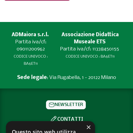
ADMaiora s.r.l.
Associazione Didattica
Partita iva/cf:
Museale ETS
09011200962
Partita iva/cf: 11338450155
CODICE UNIVOCO :
CODICE UNIVOCO : BA6ET11
BA6ET11
Sede legale
: Via Rugabella, 1 - 20122 Milano
NEWSLETTER
CONTATTI
×
SOCIAL
Questo sito web utilizza