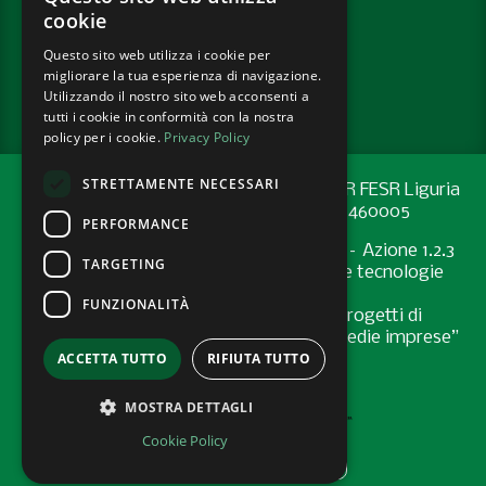
cookie
Questo sito web utilizza i cookie per
PRIVACY POLICY
migliorare la tua esperienza di navigazione.
COOKIE POLICY
Utilizzando il nostro sito web acconsenti a
tutti i cookie in conformità con la nostra
policy per i cookie.
Privacy Policy
STRETTAMENTE NECESSARI
Progetto cofinanziato con risorse del PR FESR Liguria
2021-2027 codice CUP: G44E24001460005
PERFORMANCE
Programma Regionale FESR 2021-2027 – Azione 1.2.3
TARGETING
"Sostenere l’introduzione di pratiche e tecnologie
digitali nelle imprese
FUNZIONALITÀ
Bando “Supporto allo sviluppo di progetti di
digitalizzazione nelle micro, piccole e medie imprese”
ACCETTA TUTTO
RIFIUTA TUTTO
- Anno 2024
MOSTRA DETTAGLI
Cookie Policy
AREA RISERVATA