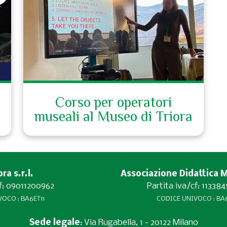
Corso per operatori
museali al Museo di Triora
a s.r.l.
Associazione Didattica 
cf: 09011200962
Partita iva/cf: 11338
OCO : BA6ET11
CODICE UNIVOCO : BA6
Sede legale
: Via Rugabella, 1 - 20122 Milano