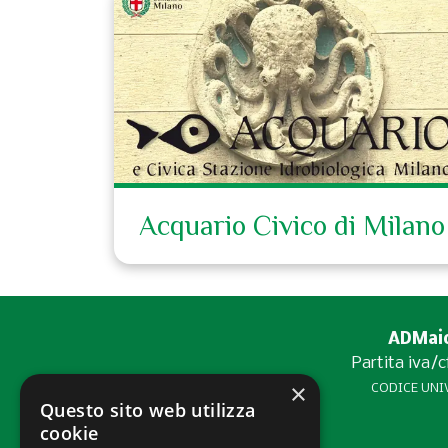
Acquario Civico di Milano
ADMaior
Partita iva/
×
CODICE UNIV
Questo sito web utilizza
cookie