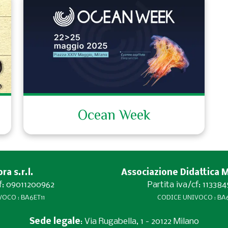
Ocean Week
a s.r.l.
Associazione Didattica 
cf: 09011200962
Partita iva/cf: 11338
OCO : BA6ET11
CODICE UNIVOCO : BA6
Sede legale
: Via Rugabella, 1 - 20122 Milano