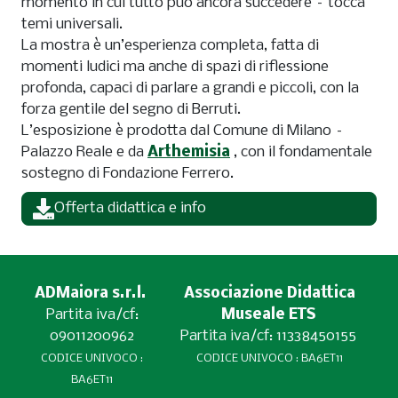
momento in cui tutto può ancora succedere – tocca
temi universali.
La mostra è un’esperienza completa, fatta di
momenti ludici ma anche di spazi di riflessione
profonda, capaci di parlare a grandi e piccoli, con la
forza gentile del segno di Berruti.
L’esposizione è prodotta dal Comune di Milano –
Palazzo Reale e da
Arthemisia
, con il fondamentale
sostegno di Fondazione Ferrero.
Offerta didattica e info
ADMaiora s.r.l.
Associazione Didattica
Partita iva/cf:
Museale ETS
09011200962
Partita iva/cf: 11338450155
CODICE UNIVOCO :
CODICE UNIVOCO : BA6ET11
BA6ET11