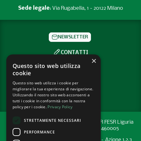
Sede legale
: Via Rugabella, 1 - 20122 Milano
NEWSLETTER
CONTATTI
×
SOCIAL
Questo sito web utilizza
cookie
Questo sito web utilizza i cookie per
PRIVACY POLICY
migliorare la tua esperienza di navigazione.
COOKIE POLICY
Utilizzando il nostro sito web acconsenti a
tutti i cookie in conformità con la nostra
policy per i cookie.
Privacy Policy
STRETTAMENTE NECESSARI
Progetto cofinanziato con risorse del PR FESR Liguria
2021-2027 codice CUP: G44E24001460005
PERFORMANCE
Programma Regionale FESR 2021-2027 – Azione 1.2.3