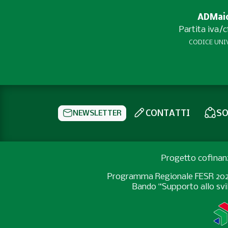
ADMaior
Partita iva/
CODICE UNIV
CONTATTI
SO
NEWSLETTER
Progetto cofinan
Programma Regionale FESR 2021-2
Bando “Supporto allo svil