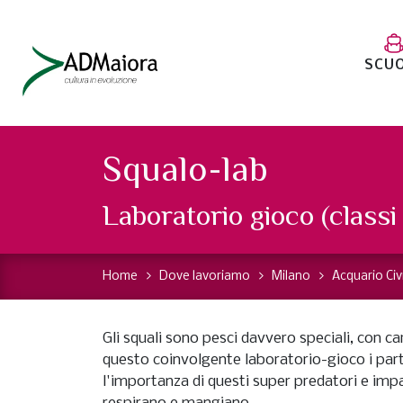
SCU
Squalo-lab
Laboratorio gioco (classi 
Home
Dove lavoriamo
Milano
Acquario Civ
Gli squali sono pesci davvero speciali, con ca
questo coinvolgente laboratorio-gioco i par
l'importanza di questi super predatori e i