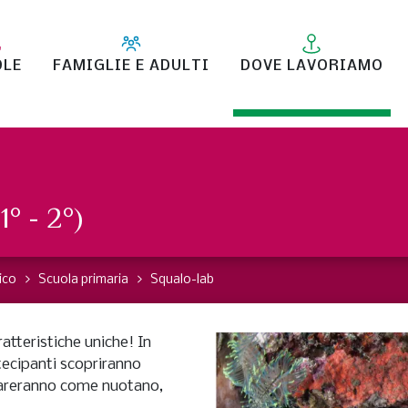
OLE
FAMIGLIE E ADULTI
DOVE LAVORIAMO
1° - 2°)
ico
Scuola primaria
Squalo-lab
ratteristiche uniche! In
tecipanti scopriranno
mpareranno come nuotano,