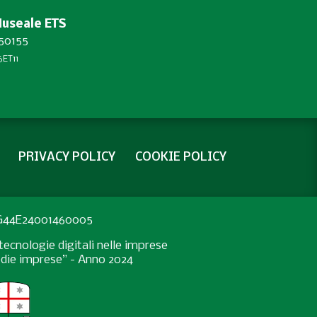
Museale ETS
450155
ET11
PRIVACY POLICY
COOKIE POLICY
: G44E24001460005
ecnologie digitali nelle imprese
medie imprese” - Anno 2024