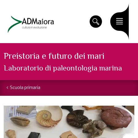
Preistoria e futuro dei mari
Laboratorio di paleontologia marina
Scuola primaria