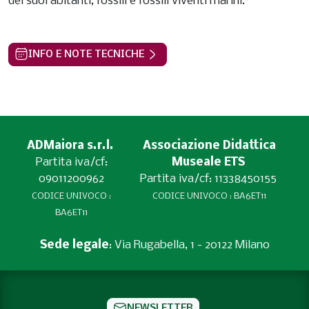
dei suoi abitanti, fossili e fossili viventi marini.
INFO E NOTE TECNICHE
ADMaiora s.r.l.
Associazione Didattica
Partita iva/cf:
Museale ETS
09011200962
Partita iva/cf: 11338450155
CODICE UNIVOCO :
CODICE UNIVOCO : BA6ET11
BA6ET11
Sede legale
: Via Rugabella, 1 - 20122 Milano
NEWSLETTER