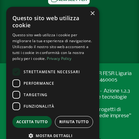
×
CONTATTI
Questo sito web utilizza
cookie
SOCIAL
Questo sito web utilizza i cookie per
migliorare la tua esperienza di navigazione.
PRIVACY POLICY
Utilizzando il nostro sito web acconsenti a
tutti i cookie in conformità con la nostra
policy per i cookie.
Privacy Policy
STRETTAMENTE NECESSARI
Progetto cofinanziato con risorse del PR FESR Liguria
2021-2027 codice CUP: G44E24001460005
PERFORMANCE
Programma Regionale FESR 2021-2027 – Azione 1.2.3
TARGETING
"Sostenere l’introduzione di pratiche e tecnologie
digitali nelle imprese
FUNZIONALITÀ
Bando “Supporto allo sviluppo di progetti di
digitalizzazione nelle micro, piccole e medie imprese”
ACCETTA TUTTO
RIFIUTA TUTTO
- Anno 2024
MOSTRA DETTAGLI