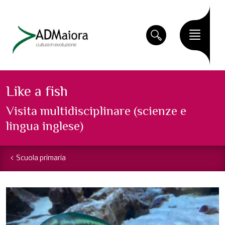
Like a fish
Visita multidisciplinare (scienze e
lingua inglese)
Scuola primaria