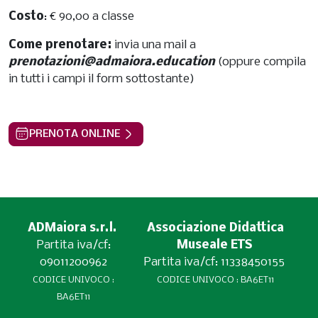
Costo
: € 90,00 a classe
Come prenotare:
invia una mail a
prenotazioni@admaiora.education
(oppure compila
in tutti i campi il form sottostante)
PRENOTA ONLINE
ADMaiora s.r.l.
Associazione Didattica
Partita iva/cf:
Museale ETS
09011200962
Partita iva/cf: 11338450155
CODICE UNIVOCO :
CODICE UNIVOCO : BA6ET11
BA6ET11