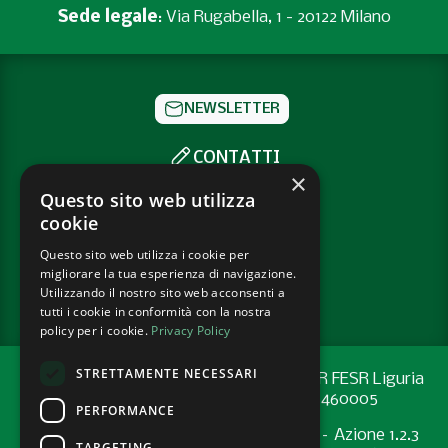
Sede legale
: Via Rugabella, 1 - 20122 Milano
NEWSLETTER
CONTATTI
×
SOCIAL
Questo sito web utilizza
cookie
Questo sito web utilizza i cookie per
PRIVACY POLICY
migliorare la tua esperienza di navigazione.
COOKIE POLICY
Utilizzando il nostro sito web acconsenti a
tutti i cookie in conformità con la nostra
policy per i cookie.
Privacy Policy
STRETTAMENTE NECESSARI
Progetto cofinanziato con risorse del PR FESR Liguria
2021-2027 codice CUP: G44E24001460005
PERFORMANCE
Programma Regionale FESR 2021-2027 – Azione 1.2.3
TARGETING