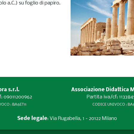
lo a.C.) su foglio di papiro.
a s.r.l.
Associazione Didattica 
cf: 09011200962
Partita iva/cf: 11338
OCO : BA6ET11
CODICE UNIVOCO : BA6
Sede legale
: Via Rugabella, 1 - 20122 Milano