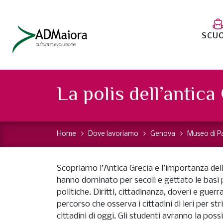
SCU
La polis dell’antica
Home
Dove lavoriamo
Genova
Museo di P
Scopriamo l’Antica Grecia e l’importanza del
hanno dominato per secoli e gettato le basi 
politiche. Diritti, cittadinanza, doveri e gue
percorso che osserva i cittadini di ieri per str
cittadini di oggi. Gli studenti avranno la possib