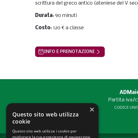
scrittura del greco antico (ateniese del V seco
Durata
: 90 minuti
Costo
: 120 € a classe
INFO E PRENOTAZIONI
ADMaior
Partita iva/
×
CODICE UNIV
Questo sito web utilizza
cookie
Questo sito web utilizza i cookie per
migliorare la tua esperienza di navigazione.