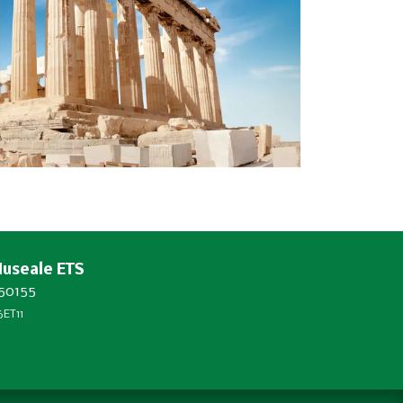
Museale ETS
450155
ET11