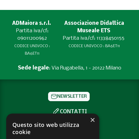
ADMaiora s.r.l.
Associazione Didattica
Partita iva/cf:
Museale ETS
09011200962
Partita iva/cf: 11338450155
CODICE UNIVOCO :
CODICE UNIVOCO : BA6ET11
BA6ET11
Sede legale
: Via Rugabella, 1 - 20122 Milano
NEWSLETTER
CONTATTI
×
SOCIAL
Questo sito web utilizza
cookie