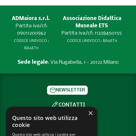
ADMaiora s.r.l.
Associazione Didattica
Partita iva/cf:
Museale ETS
09011200962
Partita iva/cf: 11338450155
CODICE UNIVOCO :
CODICE UNIVOCO : BA6ET11
BA6ET11
Sede legale
: Via Rugabella, 1 - 20122 Milano
NEWSLETTER
CONTATTI
×
SOCIAL
Questo sito web utilizza
cookie
Questo sito web utilizza i cookie per
PRIVACY POLICY