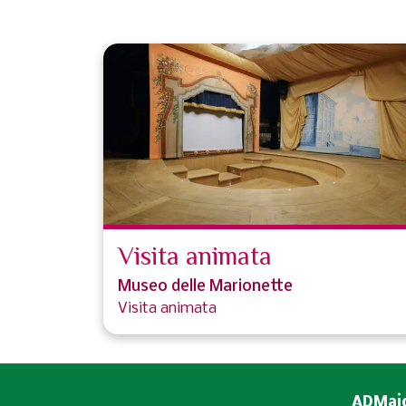
Visita animata
Museo delle Marionette
Visita animata
ADMaior