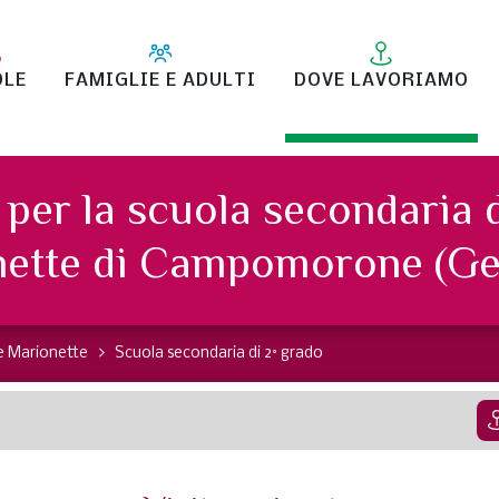
OLE
FAMIGLIE E ADULTI
DOVE LAVORIAMO
per la scuola secondaria 
nette di Campomorone (Ge
e Marionette
Scuola secondaria di 2° grado