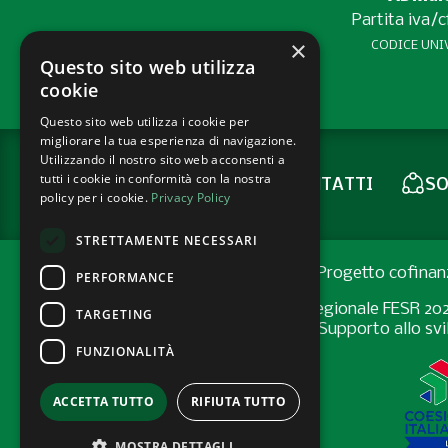
Partita iva/
×
CODICE UNIV
Questo sito web utilizza
cookie
Questo sito web utilizza i cookie per
migliorare la tua esperienza di navigazione.
Utilizzando il nostro sito web acconsenti a
tutti i cookie in conformità con la nostra
CONTATTI
SO
NEWSLETTER
policy per i cookie.
Privacy Policy
STRETTAMENTE NECESSARI
Progetto cofinan
PERFORMANCE
Programma Regionale FESR 2021-2
TARGETING
Bando “Supporto allo svil
FUNZIONALITÀ
ACCETTA TUTTO
RIFIUTA TUTTO
MOSTRA DETTAGLI