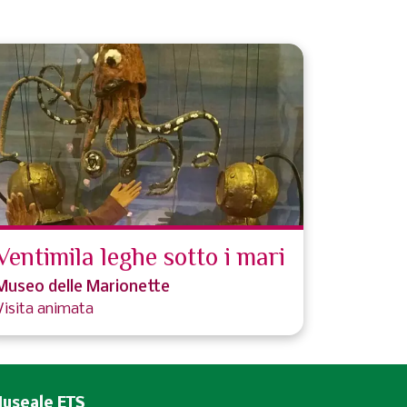
Ventimila leghe sotto i mari
Museo delle Marionette
Visita animata
Museale ETS