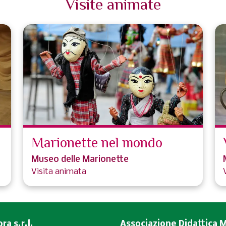
Visite animate
Marionette nel mondo
Museo delle Marionette
Visita animata
a s.r.l.
Associazione Didattica 