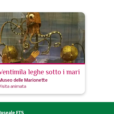
Ventimila leghe sotto i mari
Museo delle Marionette
Visita animata
Museale ETS