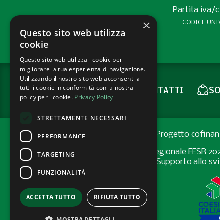
Partita iva/
×
CODICE UNIV
Questo sito web utilizza
cookie
Questo sito web utilizza i cookie per
migliorare la tua esperienza di navigazione.
Utilizzando il nostro sito web acconsenti a
tutti i cookie in conformità con la nostra
CONTATTI
SO
NEWSLETTER
policy per i cookie.
Privacy Policy
STRETTAMENTE NECESSARI
Progetto cofinan
PERFORMANCE
Programma Regionale FESR 2021-2
TARGETING
Bando “Supporto allo svil
FUNZIONALITÀ
ACCETTA TUTTO
RIFIUTA TUTTO
MOSTRA DETTAGLI