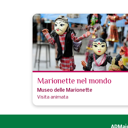
Marionette nel mondo
Museo delle Marionette
Visita animata
ADMaior