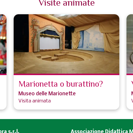
Visite animate
Marionetta o burattino?
Museo delle Marionette
Visita animata
a s.r.l.
Associazione Didattica 