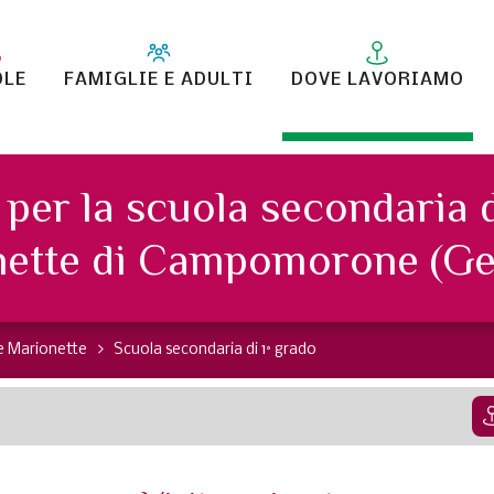
OLE
FAMIGLIE E ADULTI
DOVE LAVORIAMO
per la scuola secondaria 
nette di Campomorone (Ge
e Marionette
Scuola secondaria di 1° grado