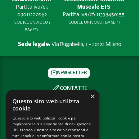
Partita iva/cf:
Museale ETS
09011200962
Partita iva/cf: 11338450155
CODICE UNIVOCO :
CODICE UNIVOCO : BA6ET11
BA6ET11
Sede legale
: Via Rugabella, 1 - 20122 Milano
NEWSLETTER
CONTATTI
×
SOCIAL
Questo sito web utilizza
cookie
Questo sito web utilizza i cookie per
PRIVACY POLICY
migliorare la tua esperienza di navigazione.
COOKIE POLICY
Utilizzando il nostro sito web acconsenti a
tutti i cookie in conformità con la nostra