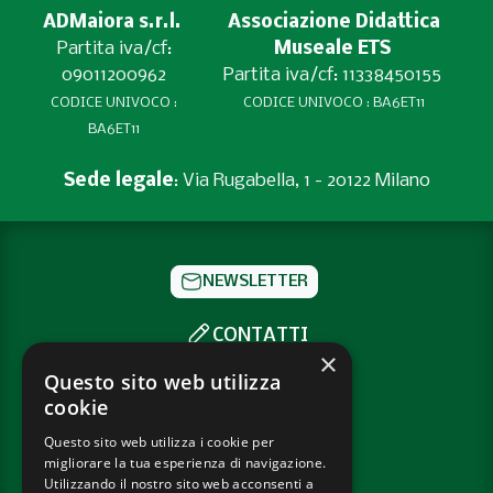
ADMaiora s.r.l.
Associazione Didattica
Partita iva/cf:
Museale ETS
09011200962
Partita iva/cf: 11338450155
CODICE UNIVOCO :
CODICE UNIVOCO : BA6ET11
BA6ET11
Sede legale
: Via Rugabella, 1 - 20122 Milano
NEWSLETTER
CONTATTI
×
SOCIAL
Questo sito web utilizza
cookie
Questo sito web utilizza i cookie per
PRIVACY POLICY
migliorare la tua esperienza di navigazione.
COOKIE POLICY
Utilizzando il nostro sito web acconsenti a