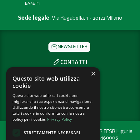
BA6ET11
Sede legale
: Via Rugabella, 1 - 20122 Milano
NEWSLETTER
CONTATTI
×
SOCIAL
Questo sito web utilizza
cookie
PRIVACY POLICY
Questo sito web utilizza i cookie per
migliorare la tua esperienza di navigazione.
COOKIE POLICY
Utilizzando il nostro sito web acconsenti a
tutti i cookie in conformità con la nostra
policy per i cookie.
Privacy Policy
Progetto cofinanziato con risorse del PR FESR Liguria
STRETTAMENTE NECESSARI
2021-2027 codice CUP: G44E24001460005