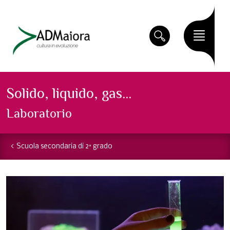
Solido, liquido, gas...
Laboratorio
Scuola secondaria di 2° grado