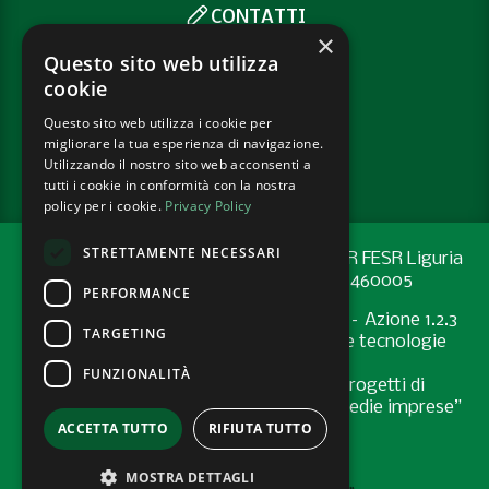
CONTATTI
×
SOCIAL
Questo sito web utilizza
cookie
Questo sito web utilizza i cookie per
PRIVACY POLICY
migliorare la tua esperienza di navigazione.
COOKIE POLICY
Utilizzando il nostro sito web acconsenti a
tutti i cookie in conformità con la nostra
policy per i cookie.
Privacy Policy
STRETTAMENTE NECESSARI
Progetto cofinanziato con risorse del PR FESR Liguria
2021-2027 codice CUP: G44E24001460005
PERFORMANCE
Programma Regionale FESR 2021-2027 – Azione 1.2.3
TARGETING
"Sostenere l’introduzione di pratiche e tecnologie
digitali nelle imprese
FUNZIONALITÀ
Bando “Supporto allo sviluppo di progetti di
digitalizzazione nelle micro, piccole e medie imprese”
ACCETTA TUTTO
RIFIUTA TUTTO
- Anno 2024
MOSTRA DETTAGLI