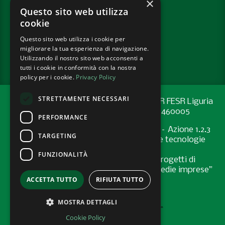
×
SOCIAL
Questo sito web utilizza
cookie
Questo sito web utilizza i cookie per
PRIVACY POLICY
migliorare la tua esperienza di navigazione.
COOKIE POLICY
Utilizzando il nostro sito web acconsenti a
tutti i cookie in conformità con la nostra
policy per i cookie.
Privacy Policy
STRETTAMENTE NECESSARI
Progetto cofinanziato con risorse del PR FESR Liguria
2021-2027 codice CUP: G44E24001460005
PERFORMANCE
Programma Regionale FESR 2021-2027 – Azione 1.2.3
TARGETING
"Sostenere l’introduzione di pratiche e tecnologie
digitali nelle imprese
FUNZIONALITÀ
Bando “Supporto allo sviluppo di progetti di
digitalizzazione nelle micro, piccole e medie imprese”
ACCETTA TUTTO
RIFIUTA TUTTO
- Anno 2024
MOSTRA DETTAGLI
Cookie Policy