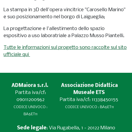
La stampa in 3D dell'opera vincitrice "Carosello Marino"
e suo posizionamento nel borgo di Laigueglia;
La progettazione e l'allestimento dello spazio
espositivo a uso laboratriale a Palazzo Musso Piantelli.
Tutte le informazioni sul progetto sono raccolte sul sito
ufficiale qui
ADMaiora s.r.l.
Associazione Didattica
Partita iva/cf:
Museale ETS
09011200962
Partita iva/cf: 11338450155
CODICE UNIVOCO :
CODICE UNIVOCO : BA6ET11
BA6ET11
Sede legale
: Via Rugabella, 1 - 20122 Milano