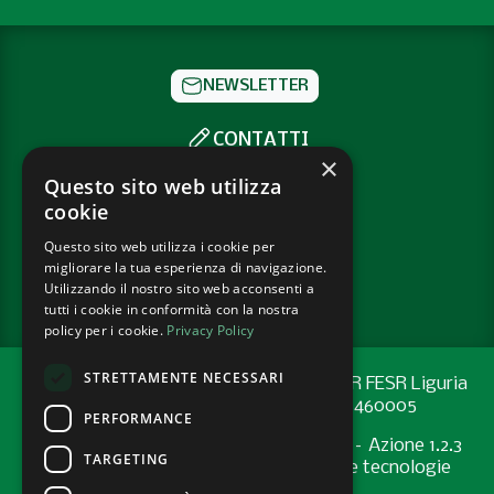
NEWSLETTER
CONTATTI
×
SOCIAL
Questo sito web utilizza
cookie
Questo sito web utilizza i cookie per
PRIVACY POLICY
migliorare la tua esperienza di navigazione.
COOKIE POLICY
Utilizzando il nostro sito web acconsenti a
tutti i cookie in conformità con la nostra
policy per i cookie.
Privacy Policy
STRETTAMENTE NECESSARI
Progetto cofinanziato con risorse del PR FESR Liguria
2021-2027 codice CUP: G44E24001460005
PERFORMANCE
Programma Regionale FESR 2021-2027 – Azione 1.2.3
TARGETING
"Sostenere l’introduzione di pratiche e tecnologie
digitali nelle imprese