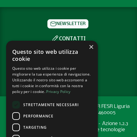
NEWSLETTER
CONTATTI
×
SOCIAL
Questo sito web utilizza
cookie
Questo sito web utilizza i cookie per
PRIVACY POLICY
migliorare la tua esperienza di navigazione.
COOKIE POLICY
Utilizzando il nostro sito web acconsenti a
tutti i cookie in conformità con la nostra
policy per i cookie.
Privacy Policy
STRETTAMENTE NECESSARI
Progetto cofinanziato con risorse del PR FESR Liguria
2021-2027 codice CUP: G44E24001460005
PERFORMANCE
Programma Regionale FESR 2021-2027 – Azione 1.2.3
TARGETING
"Sostenere l’introduzione di pratiche e tecnologie
digitali nelle imprese