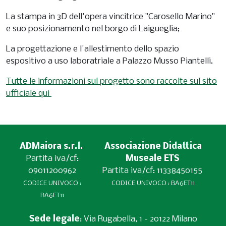
La stampa in 3D dell'opera vincitrice "Carosello Marino"
e suo posizionamento nel borgo di Laigueglia;
La progettazione e l'allestimento dello spazio
espositivo a uso laboratriale a Palazzo Musso Piantelli.
Tutte le informazioni sul progetto sono raccolte sul sito
ufficiale qui
ADMaiora s.r.l.
Associazione Didattica
Partita iva/cf:
Museale ETS
09011200962
Partita iva/cf: 11338450155
CODICE UNIVOCO :
CODICE UNIVOCO : BA6ET11
BA6ET11
Sede legale
: Via Rugabella, 1 - 20122 Milano