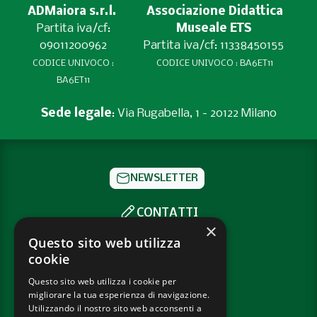
ADMaiora s.r.l.
Associazione Didattica
Partita iva/cf:
Museale ETS
09011200962
Partita iva/cf: 11338450155
CODICE UNIVOCO :
CODICE UNIVOCO : BA6ET11
BA6ET11
Sede legale
: Via Rugabella, 1 - 20122 Milano
NEWSLETTER
CONTATTI
×
SOCIAL
Questo sito web utilizza
cookie
Questo sito web utilizza i cookie per
PRIVACY POLICY
migliorare la tua esperienza di navigazione.
COOKIE POLICY
Utilizzando il nostro sito web acconsenti a