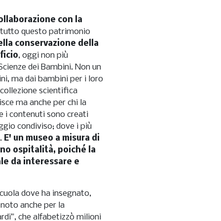
ollaborazione con la
he tutto questo patrimonio
ella conservazione della
ficio
, oggi non più
 Scienze dei Bambini. Non un
i, ma dai bambini per i loro
 collezione scientifica
isce ma anche per chi la
e e i contenuti sono creati
ggio condiviso; dove i più
i.
E' un museo a misura di
no ospitalità, poiché la
ale da interessare e
 scuola dove ha insegnato,
, noto anche per la
di”, che alfabetizzò milioni