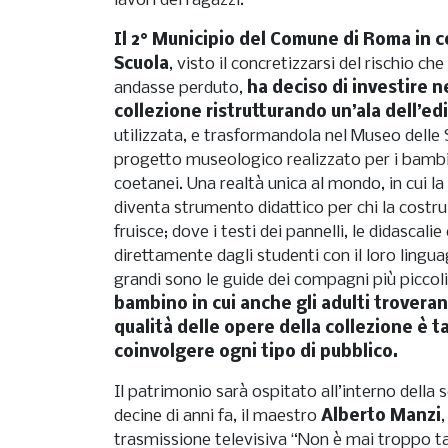
lavori dei ragazzi.
Il 2° Municipio del Comune di Roma in c
Scuola
, visto il concretizzarsi del rischio c
andasse perduto,
ha deciso di investire n
collezione ristrutturando un’ala dell’edi
utilizzata, e trasformandola nel Museo delle
progetto museologico realizzato per i bambin
coetanei. Una realtà unica al mondo, in cui la
diventa strumento didattico per chi la costru
fruisce; dove i testi dei pannelli, le didascali
direttamente dagli studenti con il loro lingua
grandi sono le guide dei compagni più piccol
bambino in cui anche gli adulti troveran
qualità delle opere della collezione è t
coinvolgere ogni tipo di pubblico.
Il patrimonio sarà ospitato all’interno della
decine di anni fa, il maestro
Alberto Manzi
trasmissione televisiva “Non è mai troppo tar