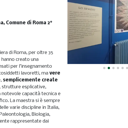
ma, Comune di Roma 2°
diera di Roma, per oltre 35
e
hanno creato una
ensati per l’insegnamento
 cosiddetti lavoretti, ma
vere
e
,
semplicemente create
, strutture esplicative,
con notevole capacità tecnica e
ifico. La maestra si è sempre
lle varie discipline in Italia,
Paleontologia, Biologia,
ente rappresentate dai