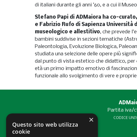
di italiani durante gli anni ’60, e a cui il Mus
Stefano Papi di ADMaiora ha co-curato,
e Fabrizio Rufo di Sapienza Università 
museologico e allestitivo
, che prevede l’esposizione delle opere dei
bambini suddivise in sezioni tematiche (Ast
Paleontologia, Evoluzione Biologica, Paleoan
studiata una selezione delle opere più signific
dal punto di vista estetico che didattico, per 
età un primo impatto emotivo di fascinazio
funzionale allo svolgimento di vere e proprie 
ADMaior
Partita iva/
×
CODICE UNIV
Questo sito web utilizza
cookie