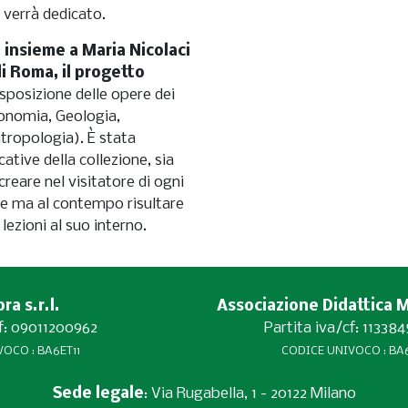
eo verrà dedicato.
 insieme a Maria Nicolaci
di Roma, il progetto
ronomia, Geologia,
tropologia). È stata
ative della collezione, sia
creare nel visitatore di ogni
ne ma al contempo risultare
lezioni al suo interno.
a s.r.l.
Associazione Didattica 
cf: 09011200962
Partita iva/cf: 11338
OCO : BA6ET11
CODICE UNIVOCO : BA6
Sede legale
: Via Rugabella, 1 - 20122 Milano