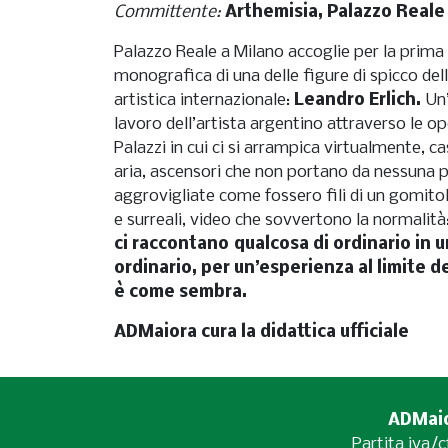
Committente:
Arthemisia, Palazzo Reale
Palazzo Reale a Milano accoglie per la prima volta in Europa un’ampia
monografica di una delle figure di spicco della sce
artistica internazionale:
Leandro Erlich.
Un’o
lavoro dell’artista argentino attraverso le opere più n
Palazzi in cui ci si arrampica virtualmente, case sradic
aria, ascensori che non portano da nessuna parte,
aggrovigliate come fossero fili di un gomitolo, scult
e surreali, video che sovvertono la normalità
ci raccontano qualcosa di ordinario in un c
ordinario, per un’esperienza al limite d
è come sembra.
ADMaiora cura la didattica ufficiale
ADMaior
Partita iva/