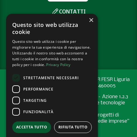
CONTATTI
×
SOCIAL
Questo sito web utilizza
cookie
Questo sito web utilizza i cookie per
PRIVACY POLICY
migliorare la tua esperienza di navigazione.
COOKIE POLICY
Utilizzando il nostro sito web acconsenti a
tutti i cookie in conformità con la nostra
policy per i cookie.
Privacy Policy
STRETTAMENTE NECESSARI
Progetto cofinanziato con risorse del PR FESR Liguria
2021-2027 codice CUP: G44E24001460005
PERFORMANCE
Programma Regionale FESR 2021-2027 – Azione 1.2.3
TARGETING
"Sostenere l’introduzione di pratiche e tecnologie
digitali nelle imprese
FUNZIONALITÀ
Bando “Supporto allo sviluppo di progetti di
digitalizzazione nelle micro, piccole e medie imprese”
ACCETTA TUTTO
RIFIUTA TUTTO
- Anno 2024