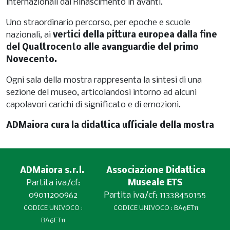
internazionali dal Rinascimento in avanti.
Uno straordinario percorso, per epoche e scuole
nazionali, ai
vertici della pittura europea dalla fine
del Quattrocento alle avanguardie del primo
Novecento.
Ogni sala della mostra rappresenta la sintesi di una
sezione del museo, articolandosi intorno ad alcuni
capolavori carichi di significato e di emozioni.
ADMaiora cura la didattica ufficiale della mostra
ADMaiora s.r.l.
Associazione Didattica
Partita iva/cf:
Museale ETS
09011200962
Partita iva/cf: 11338450155
CODICE UNIVOCO :
CODICE UNIVOCO : BA6ET11
BA6ET11