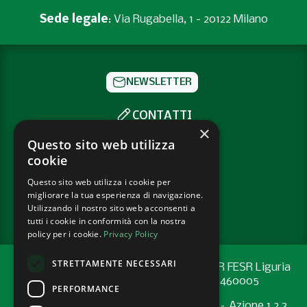
Sede legale
: Via Rugabella, 1 - 20122 Milano
NEWSLETTER
CONTATTI
×
SOCIAL
Questo sito web utilizza
cookie
Questo sito web utilizza i cookie per
PRIVACY POLICY
migliorare la tua esperienza di navigazione.
COOKIE POLICY
Utilizzando il nostro sito web acconsenti a
tutti i cookie in conformità con la nostra
policy per i cookie.
Privacy Policy
STRETTAMENTE NECESSARI
Progetto cofinanziato con risorse del PR FESR Liguria
2021-2027 codice CUP: G44E24001460005
PERFORMANCE
Programma Regionale FESR 2021-2027 – Azione 1.2.3