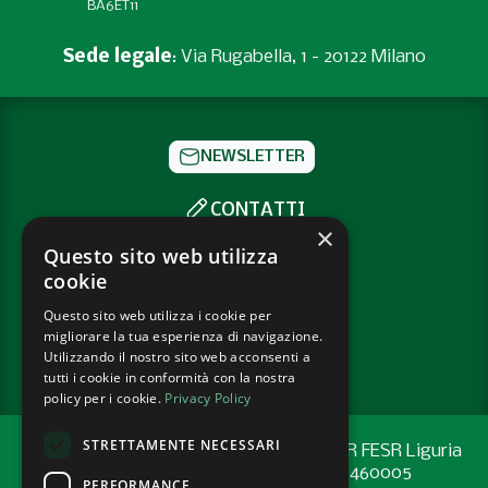
BA6ET11
Sede legale
: Via Rugabella, 1 - 20122 Milano
NEWSLETTER
CONTATTI
×
SOCIAL
Questo sito web utilizza
cookie
Questo sito web utilizza i cookie per
PRIVACY POLICY
migliorare la tua esperienza di navigazione.
COOKIE POLICY
Utilizzando il nostro sito web acconsenti a
tutti i cookie in conformità con la nostra
policy per i cookie.
Privacy Policy
STRETTAMENTE NECESSARI
Progetto cofinanziato con risorse del PR FESR Liguria
2021-2027 codice CUP: G44E24001460005
PERFORMANCE