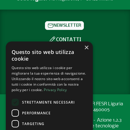
NEWSLETTER
CONTATTI
×
SOCIAL
Questo sito web utilizza
cookie
Questo sito web utilizza i cookie per
PRIVACY POLICY
migliorare la tua esperienza di navigazione.
COOKIE POLICY
Utilizzando il nostro sito web acconsenti a
tutti i cookie in conformità con la nostra
policy per i cookie.
Privacy Policy
STRETTAMENTE NECESSARI
Progetto cofinanziato con risorse del PR FESR Liguria
2021-2027 codice CUP: G44E24001460005
PERFORMANCE
Programma Regionale FESR 2021-2027 – Azione 1.2.3
TARGETING
"Sostenere l’introduzione di pratiche e tecnologie