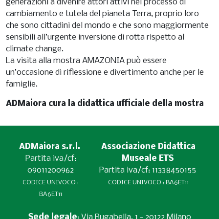
generazioni a divenire attori attivi nel processo di
cambiamento e tutela del pianeta Terra, proprio loro
che sono cittadini del mondo e che sono maggiormente
sensibili all’urgente inversione di rotta rispetto al
climate change.
La visita alla mostra AMAZONIA può essere
un’occasione di riflessione e divertimento anche per le
famiglie.
ADMaiora cura la didattica ufficiale della mostra
ADMaiora s.r.l.
Associazione Didattica
Partita iva/cf:
Museale ETS
09011200962
Partita iva/cf: 11338450155
CODICE UNIVOCO :
CODICE UNIVOCO : BA6ET11
BA6ET11
Sede legale
: Via Rugabella, 1 - 20122 Milano