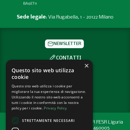
BA6ET11
Sede legale
: Via Rugabella, 1 - 20122 Milano
NEWSLETTER
CONTATTI
×
SOCIAL
Questo sito web utilizza
cookie
Questo sito web utilizza i cookie per
PRIVACY POLICY
migliorare la tua esperienza di navigazione.
COOKIE POLICY
Utilizzando il nostro sito web acconsenti a
tutti i cookie in conformità con la nostra
policy per i cookie.
Privacy Policy
STRETTAMENTE NECESSARI
Progetto cofinanziato con risorse del PR FESR Liguria
2021-2027 codice CUP: G44E24001460005