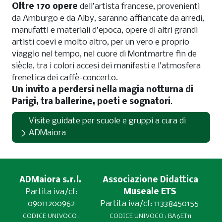
Oltre 170 opere
dell’artista francese, provenienti
da Amburgo e da Alby, saranno affiancate da arredi,
manufatti e materiali d’epoca, opere di altri grandi
artisti coevi e molto altro, per un vero e proprio
viaggio nel tempo, nel cuore di Montmartre fin de
siècle, tra i colori accesi dei manifesti e l’atmosfera
frenetica dei caffè-concerto.
Un invito a perdersi nella magia notturna di
Parigi, tra ballerine, poeti e sognatori
.
Visite guidate per scuole e gruppi a cura di
ADMaiora
ADMaiora s.r.l.
Associazione Didattica
Partita iva/cf:
Museale ETS
09011200962
Partita iva/cf: 11338450155
CODICE UNIVOCO :
CODICE UNIVOCO : BA6ET11