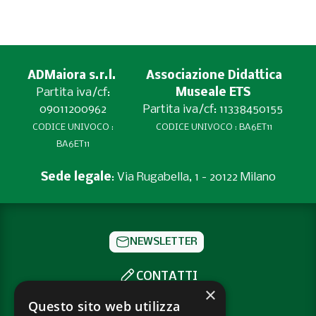
ADMaiora s.r.l.
Associazione Didattica
Partita iva/cf:
Museale ETS
09011200962
Partita iva/cf: 11338450155
CODICE UNIVOCO :
CODICE UNIVOCO : BA6ET11
BA6ET11
Sede legale
: Via Rugabella, 1 - 20122 Milano
NEWSLETTER
CONTATTI
×
SOCIAL
Questo sito web utilizza