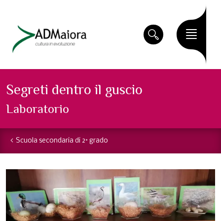
Segreti dentro il guscio
Laboratorio
Scuola secondaria di 2° grado