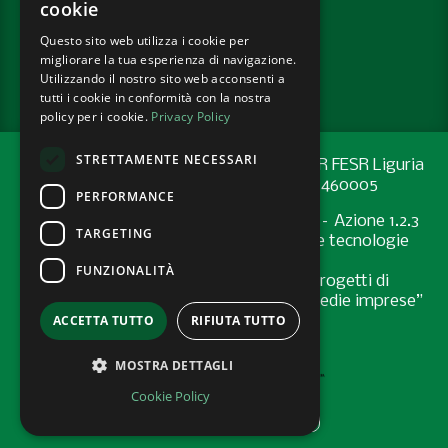
cookie
Questo sito web utilizza i cookie per
PRIVACY POLICY
migliorare la tua esperienza di navigazione.
COOKIE POLICY
Utilizzando il nostro sito web acconsenti a
tutti i cookie in conformità con la nostra
policy per i cookie.
Privacy Policy
STRETTAMENTE NECESSARI
Progetto cofinanziato con risorse del PR FESR Liguria
2021-2027 codice CUP: G44E24001460005
PERFORMANCE
Programma Regionale FESR 2021-2027 – Azione 1.2.3
TARGETING
"Sostenere l’introduzione di pratiche e tecnologie
digitali nelle imprese
FUNZIONALITÀ
Bando “Supporto allo sviluppo di progetti di
digitalizzazione nelle micro, piccole e medie imprese”
ACCETTA TUTTO
RIFIUTA TUTTO
- Anno 2024
MOSTRA DETTAGLI
Cookie Policy
AREA RISERVATA