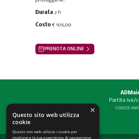
proteggerle.
Durata
2 h
Costo
€ 105,00
PRENOTA ONLINE
ADMaior
Partita iva/
×
CODICE UNIV
Questo sito web utilizza
cookie
Questo sito web utilizza i cookie per
migliorare la tua esperienza di navigazione.