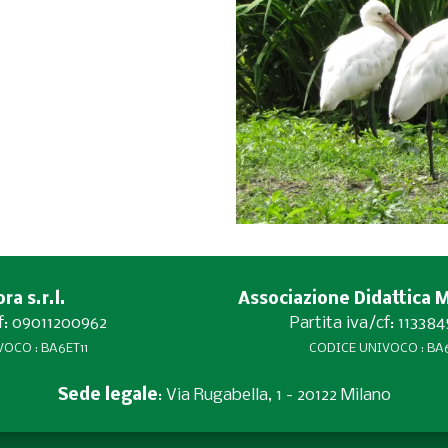
a s.r.l.
Associazione Didattica 
cf: 09011200962
Partita iva/cf: 11338
OCO : BA6ET11
CODICE UNIVOCO : BA6
Sede legale
: Via Rugabella, 1 - 20122 Milano