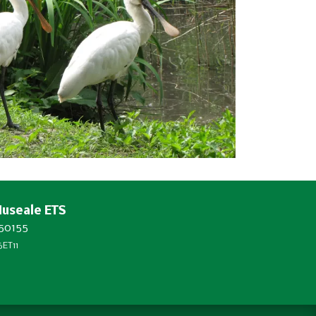
Museale ETS
450155
ET11