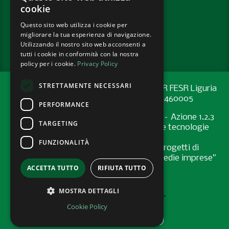
cookie
SOCIAL
Questo sito web utilizza i cookie per
migliorare la tua esperienza di navigazione.
PRIVACY POLICY
Utilizzando il nostro sito web acconsenti a
tutti i cookie in conformità con la nostra
policy per i cookie.
Privacy Policy
STRETTAMENTE NECESSARI
Progetto cofinanziato con risorse del PR FESR Liguria
2021-2027 codice CUP: G44E24001460005
PERFORMANCE
Programma Regionale FESR 2021-2027 – Azione 1.2.3
TARGETING
"Sostenere l’introduzione di pratiche e tecnologie
digitali nelle imprese
FUNZIONALITÀ
Bando “Supporto allo sviluppo di progetti di
digitalizzazione nelle micro, piccole e medie imprese”
ACCETTA TUTTO
RIFIUTA TUTTO
- Anno 2024
MOSTRA DETTAGLI
Cookie Policy
AREA RISERVATA