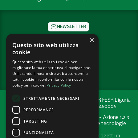
NEWSLETTER
×
CONTATTI
Questo sito web utilizza
cookie
SOCIAL
Questo sito web utilizza i cookie per
migliorare la tua esperienza di navigazione.
PRIVACY POLICY
Utilizzando il nostro sito web acconsenti a
tutti i cookie in conformità con la nostra
policy per i cookie.
Privacy Policy
STRETTAMENTE NECESSARI
Progetto cofinanziato con risorse del PR FESR Liguria
2021-2027 codice CUP: G44E24001460005
PERFORMANCE
Programma Regionale FESR 2021-2027 – Azione 1.2.3
TARGETING
"Sostenere l’introduzione di pratiche e tecnologie
digitali nelle imprese
FUNZIONALITÀ
Bando “Supporto allo sviluppo di progetti di