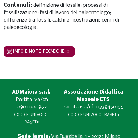
Contenuti:
definizione di fossile; processi di
fossilizzazione; fasi di lavoro del paleontologo;
differenze tra fossili, calchi e ricostruzioni; cenni di
paleoecologia.
INFO E NOTE TECNICHE
ADMaiora s.r.l.
Associazione Didattica
Partita iva/cf:
Museale ETS
09011200962
Partita iva/cf: 11338450155
CODICE UNIVOCO :
CODICE UNIVOCO : BA6ET11
BA6ET11
Sede legale
: Via Rugabella, 1 - 20122 Milano