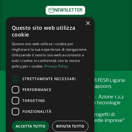
NEWSLETTER
×
CONTATTI
Questo sito web utilizza
cookie
SOCIAL
Questo sito web utilizza i cookie per
migliorare la tua esperienza di navigazione.
PRIVACY POLICY
Utilizzando il nostro sito web acconsenti a
tutti i cookie in conformità con la nostra
policy per i cookie.
Privacy Policy
STRETTAMENTE NECESSARI
Progetto cofinanziato con risorse del PR FESR Liguria
2021-2027 codice CUP: G44E24001460005
PERFORMANCE
Programma Regionale FESR 2021-2027 – Azione 1.2.3
TARGETING
"Sostenere l’introduzione di pratiche e tecnologie
digitali nelle imprese
FUNZIONALITÀ
Bando “Supporto allo sviluppo di progetti di
digitalizzazione nelle micro, piccole e medie imprese”
ACCETTA TUTTO
RIFIUTA TUTTO
- Anno 2024