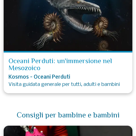
Oceani Perduti: un'immersione nel
Mesozoico
Kosmos - Oceani Perduti
Visita guidata generale per tutti, adulti e bambini
Consigli per bambine e bambini