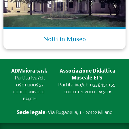
Notti in Museo
ADMaiora s.r.l.
Associazione Didattica
Partita iva/cf:
Museale ETS
09011200962
Partita iva/cf: 11338450155
CODICE UNIVOCO :
CODICE UNIVOCO : BA6ET11
BA6ET11
Sede legale
: Via Rugabella, 1 - 20122 Milano