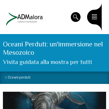
Oceani Perduti: un'immersione nel
Mesozoico
Visita guidata alla mostra per tutti
Oceani perduti