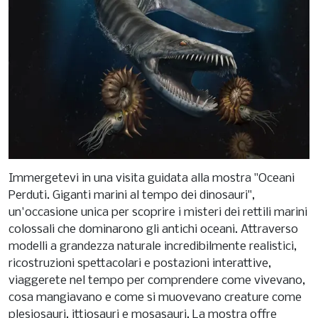
Immergetevi in una visita guidata alla mostra "Oceani
Perduti. Giganti marini al tempo dei dinosauri",
un'occasione unica per scoprire i misteri dei rettili marini
colossali che dominarono gli antichi oceani. Attraverso
modelli a grandezza naturale incredibilmente realistici,
ricostruzioni spettacolari e postazioni interattive,
viaggerete nel tempo per comprendere come vivevano,
cosa mangiavano e come si muovevano creature come
plesiosauri, ittiosauri e mosasauri. La mostra offre