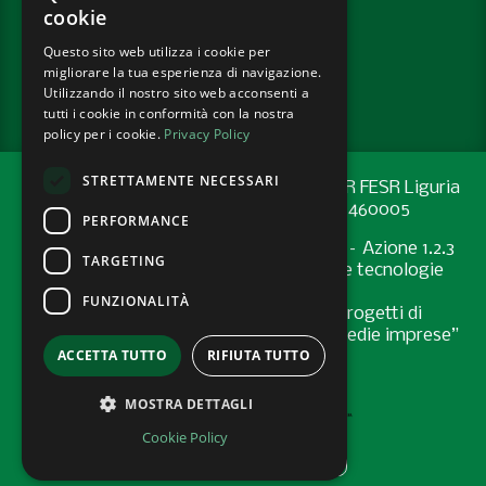
cookie
Questo sito web utilizza i cookie per
PRIVACY POLICY
migliorare la tua esperienza di navigazione.
COOKIE POLICY
Utilizzando il nostro sito web acconsenti a
tutti i cookie in conformità con la nostra
policy per i cookie.
Privacy Policy
STRETTAMENTE NECESSARI
Progetto cofinanziato con risorse del PR FESR Liguria
2021-2027 codice CUP: G44E24001460005
PERFORMANCE
Programma Regionale FESR 2021-2027 – Azione 1.2.3
TARGETING
"Sostenere l’introduzione di pratiche e tecnologie
digitali nelle imprese
FUNZIONALITÀ
Bando “Supporto allo sviluppo di progetti di
digitalizzazione nelle micro, piccole e medie imprese”
ACCETTA TUTTO
RIFIUTA TUTTO
- Anno 2024
MOSTRA DETTAGLI
Cookie Policy
AREA RISERVATA