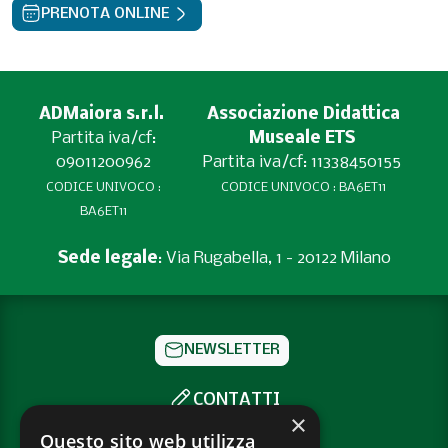
PRENOTA ONLINE
ADMaiora s.r.l.
Associazione Didattica
Partita iva/cf:
Museale ETS
09011200962
Partita iva/cf: 11338450155
CODICE UNIVOCO :
CODICE UNIVOCO : BA6ET11
BA6ET11
Sede legale
: Via Rugabella, 1 - 20122 Milano
NEWSLETTER
CONTATTI
×
SOCIAL
Questo sito web utilizza