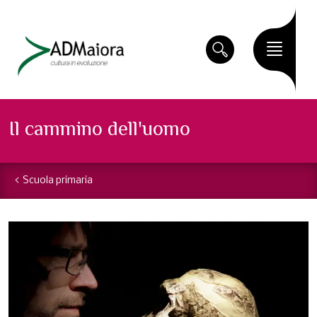
Il cammino dell'uomo
Scuola primaria