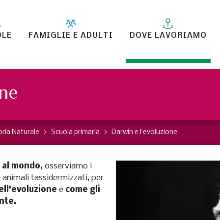
OLE
FAMIGLIE E ADULTI
DOVE LAVORIAMO
one
oria Naturale
Scuola primaria
Darwin e l'evoluzione
o al mondo,
osserviamo i
i animali tassidermizzati, per
ell'evoluzione
e
come gli
ente.