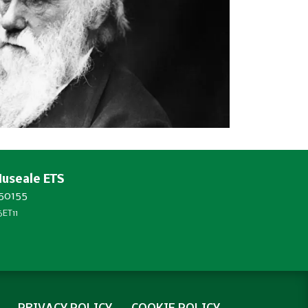
Museale ETS
450155
ET11