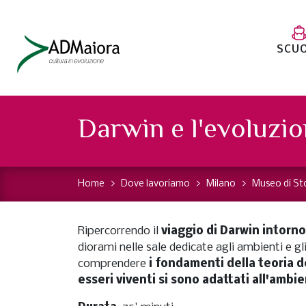
SCU
Darwin e l'evoluzi
Home
Dove lavoriamo
Milano
Museo di St
Ripercorrendo il
viaggio di Darwin intorn
diorami nelle sale dedicate agli ambienti e gl
comprendere
i fondamenti della teoria d
esseri viventi si sono adattati all'ambi