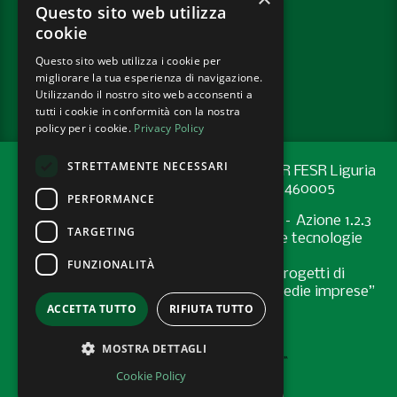
SOCIAL
Questo sito web utilizza
cookie
Questo sito web utilizza i cookie per
PRIVACY POLICY
migliorare la tua esperienza di navigazione.
COOKIE POLICY
Utilizzando il nostro sito web acconsenti a
tutti i cookie in conformità con la nostra
policy per i cookie.
Privacy Policy
STRETTAMENTE NECESSARI
Progetto cofinanziato con risorse del PR FESR Liguria
2021-2027 codice CUP: G44E24001460005
PERFORMANCE
Programma Regionale FESR 2021-2027 – Azione 1.2.3
TARGETING
"Sostenere l’introduzione di pratiche e tecnologie
digitali nelle imprese
FUNZIONALITÀ
Bando “Supporto allo sviluppo di progetti di
digitalizzazione nelle micro, piccole e medie imprese”
ACCETTA TUTTO
RIFIUTA TUTTO
- Anno 2024
MOSTRA DETTAGLI
Cookie Policy
AREA RISERVATA