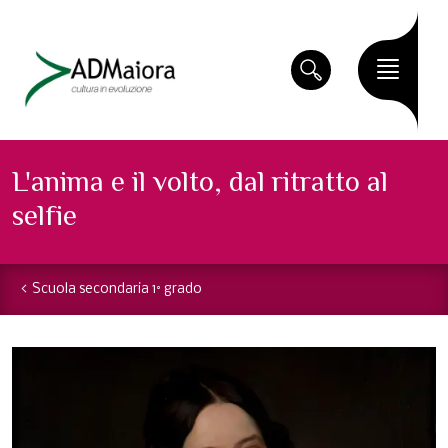
L'anima e il volto, dal ritratto al
selfie
Scuola secondaria 1° grado