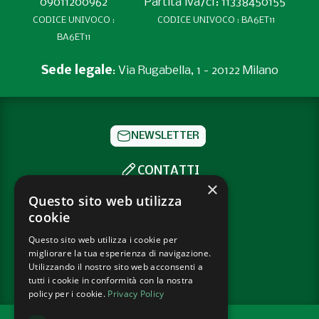
09011200962
Partita iva/cf: 11338450155
CODICE UNIVOCO :
CODICE UNIVOCO : BA6ET11
BA6ET11
Sede legale
: Via Rugabella, 1 - 20122 Milano
NEWSLETTER
CONTATTI
×
SOCIAL
Questo sito web utilizza
cookie
Questo sito web utilizza i cookie per
PRIVACY POLICY
migliorare la tua esperienza di navigazione.
COOKIE POLICY
Utilizzando il nostro sito web acconsenti a
tutti i cookie in conformità con la nostra
policy per i cookie.
Privacy Policy